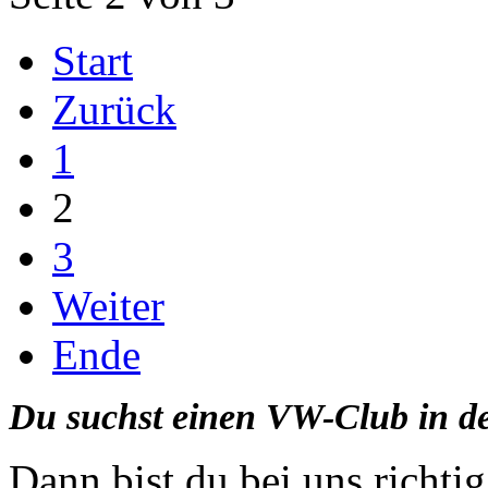
Start
Zurück
1
2
3
Weiter
Ende
Du suchst einen VW-Club in d
Dann bist du bei uns richti